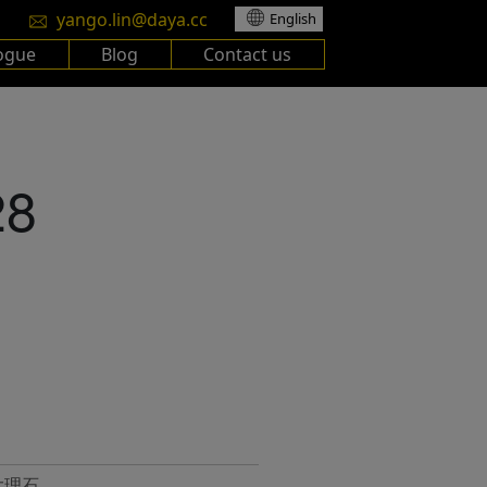
yango.lin@daya.cc
English
ogue
Blog
Contact us
28
大理石