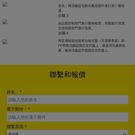
首先，將洗臉盆包裝在氣泡袋中進行第一層保
護。
步驟 3
由品質控制部門進行嚴格檢查，然後進行清潔，
Get Catalogue
交由包裝部門進行包裝。
步驟 4
用普通紙箱包裝和合板托盤（不需要熏蒸）和
PP帶將洗臉盆固定在托盤上，最後用包裹膜包
Please leave your contact information,the
裹，確保洗臉盆牢固固定在托盤上。
catalogue will be sent to your mailbox
automatically.
聯繫和報價
姓名：
*
電子郵件：
*
Send
聯繫原因？