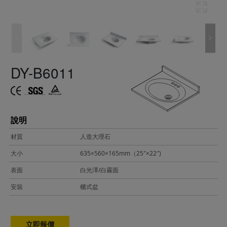
DY-B6011
說明
材質
人造大理石
大小
635×560×165mm（25″×22″)
表面
白光澤/白霧面
安裝
櫃式盆
立即報價